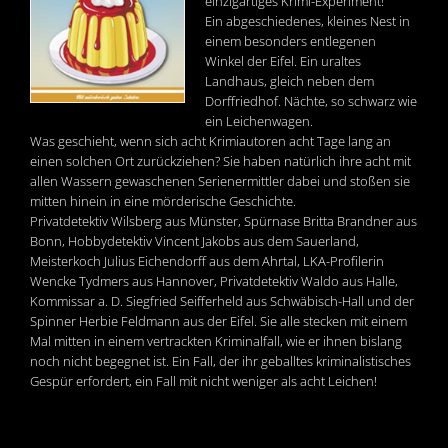
einzigartiges Krimi-Experiment!
Ein abgeschiedenes, kleines Nest in
einem besonders entlegenen
Winkel der Eifel. Ein uraltes
Landhaus, gleich neben dem
Dorffriedhof. Nächte, so schwarz wie
ein Leichenwagen.
Was geschieht, wenn sich acht Krimiautoren acht Tage lang an
einen solchen Ort zurückziehen? Sie haben natürlich ihre acht mit
allen Wassern gewaschenen Serienermittler dabei und stoßen sie
mitten hinein in eine mörderische Geschichte.
Privatdetektiv Wilsberg aus Münster, Spürnase Britta Brandner aus
Bonn, Hobbydetektiv Vincent Jakobs aus dem Sauerland,
Meisterkoch Julius Eichendorff aus dem Ahrtal, LKA-Profilerin
Wencke Tydmers aus Hannover, Privatdetektiv Waldo aus Halle,
Kommissar a. D. Siegfried Seifferheld aus Schwäbisch-Hall und der
Spinner Herbie Feldmann aus der Eifel. Sie alle stecken mit einem
Mal mitten in einem vertrackten Kriminalfall, wie er ihnen bislang
noch nicht begegnet ist. Ein Fall, der ihr geballtes kriminalistisches
Gespür erfordert, ein Fall mit nicht weniger als acht Leichen!