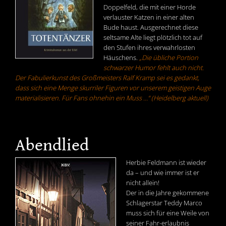
Doppelfeld, die mit einer Horde
verlauster Katzen in einer alten
Bude haust. Ausgerechnet diese
seltsame Alte liegt plötzlich tot auf
den Stufen ihres verwahrlosten
Häuschens.
„Die übliche Portion
schwarzer Humor fehlt auch nicht.
Der Fabulierkunst des Großmeisters Ralf Kramp sei es gedankt,
dass sich eine Menge skurriler Figuren vor unserem geistigen Auge
materialisieren. Für Fans ohnehin ein Muss …“ (Heidelberg aktuell)
Abendlied
Herbie Feldmann ist wieder
da – und wie immer ist er
nicht allein!
Der in die Jahre gekommene
Schlagerstar Teddy Marco
muss sich für eine Weile von
seiner Fahr-erlaubnis