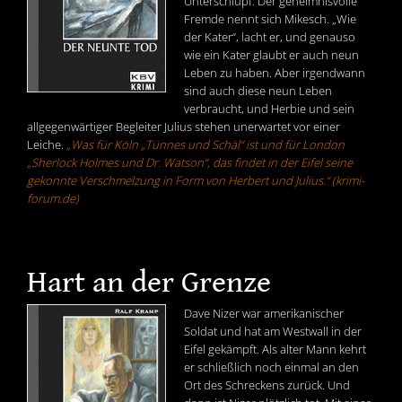
Unterschlupf. Der geheimnisvolle
Fremde nennt sich Mikesch. „Wie
der Kater“, lacht er, und genauso
wie ein Kater glaubt er auch neun
Leben zu haben. Aber irgendwann
sind auch diese neun Leben
verbraucht, und Herbie und sein
allgegenwärtiger Begleiter Julius stehen unerwartet vor einer
Leiche.
„Was für Köln „Tünnes und Schäl“ ist und für London
„Sherlock Holmes und Dr. Watson“, das findet in der Eifel seine
gekonnte Verschmelzung in Form von Herbert und Julius.“ (krimi-
forum.de)
Hart an der Grenze
Dave Nizer war amerikanischer
Soldat und hat am Westwall in der
Eifel gekämpft. Als alter Mann kehrt
er schließlich noch einmal an den
Ort des Schreckens zurück. Und