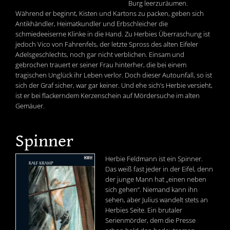
Burg leerzuräumen.
Während er beginnt, Kisten und Kartons zu packen, geben sich
Antikhändler, Heimatkundler und Erbschleicher die
schmiedeeiserne Klinke in die Hand. Zu Herbies Überraschung ist
jedoch Vico von Fahrenfels, der letzte Spross des alten Eifeler
Adelsgeschlechts, noch gar nicht verblichen. Einsam und
gebrochen trauert er seiner Frau hinterher, die bei einem
tragischen Unglück ihr Leben verlor. Doch dieser Autounfall, so ist
sich der Graf sicher, war gar keiner. Und ehe sich’s Herbie versieht,
ist er bei flackerndem Kerzenschein auf Mördersuche im alten
Gemäuer.
Spinner
Herbie Feldmann ist ein Spinner.
Das weiß fast jeder in der Eifel, denn
der junge Mann hat „einen neben
sich gehen“. Niemand kann ihn
sehen, aber Julius wandelt stets an
Herbies Seite. Ein brutaler
Serienmörder, dem die Presse