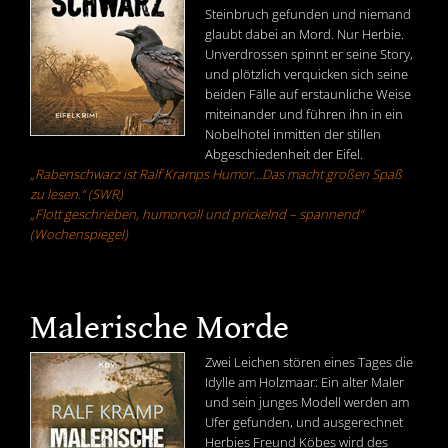
Steinbruch gefunden und niemand
glaubt dabei an Mord. Nur Herbie.
Unverdrossen spinnt er seine Story,
und plötzlich verquicken sich seine
beiden Fälle auf erstaunliche Weise
miteinander und führen ihn in ein
Nobelhotel inmitten der stillen
Abgeschiedenheit der Eifel.
„Rabenschwarz ist Ralf Kramps Humor…Das macht großen Spaß
zu lesen.“ (SWR)
„Flott geschrieben, humorvoll und prickelnd – spannend“
(Wochenspiegel)
Malerische Morde
Zwei Leichen stören eines Tages die
Idylle am Holzmaar: Ein alter Maler
und sein junges Modell werden am
Ufer gefunden, und ausgerechnet
Herbies Freund Köbes wird des