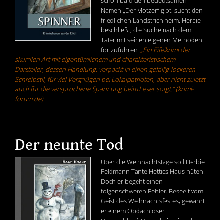
schon bald den bedeutsamen
Namen „Der Motzer“ gibt, sucht den
friedlichen Landstrich heim. Herbie
beschließt, die Suche nach dem
Täter mit seinen eigenen Methoden
fortzuführen.
„Ein Eifelkrimi der
skurrilen Art mit eigentümlichem und charakteristischem
Darsteller, dessen Handlung, verpackt in einen gefällig-lockeren
Schreibstil, für viel Vergnügen bei Lokalpatrioten, aber nicht zuletzt
auch für die versprochene Spannung beim Leser sorgt.“ (krimi-
forum.de)
Der neunte Tod
Über die Weihnachtstage soll Herbie
Feldmann Tante Hetties Haus hüten.
Doch er begeht einen
folgenschweren Fehler. Beseelt vom
Geist des Weihnachtsfestes, gewährt
er einem Obdachlosen