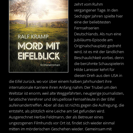
zehrt vom Ruhm
vergangener Tage. In den
Sechziger Jahren spielte hier
eine der beliebtesten
Fernsehserien
Deutschlands. Als nun eine
Jubiläums-Episode am
Originalschauplatz gedreht
wird, ist es mit der ländlichen
Beschaulichkeit vorbei, denn
die berühmte Schauspielerin
Hilde Laresser kehrt für
diesen Dreh aus den USA in
die Eifel zurück, wo vor über einem halben Jahrhundert ihre
internationale Karriere ihren Anfang nahm. Der Trubel um den
Weltstar ist enorm, weil alte Weggefährten, neugierige Journalisten,
fanatische Verehrer und skrupellose Fernsehleute in der Eifel
aufeinandertreffen. Aber all das ist nichts gegen die Aufregung, die
entsteht, als plötzlich eine Leiche am Set gefunden wird.
Ausgerechnet Herbie Feldmann, der als Betreuer eines
ungezogenen Filmhunds vor Ort ist, findet sich wieder einmal
mitten im mörderischen Geschehen wieder. Gemeinsam mit