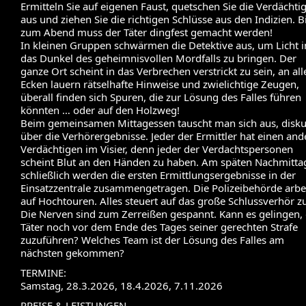
Ermitteln Sie auf eigenen Faust, quetschen Sie die Verdächti
aus und ziehen Sie die richtigen Schlüsse aus den Indizien. B
zum Abend muss der Täter dingfest gemacht werden!
In kleinen Gruppen schwärmen die Detektive aus, um Licht i
das Dunkel des geheimnisvollen Mordfalls zu bringen. Der
ganze Ort scheint in das Verbrechen verstrickt zu sein, an all
Ecken lauern rätselhafte Hinweise und zwielichtige Zeugen,
überall finden sich Spuren, die zur Lösung des Falles führen
könnten … oder auf den Holzweg!
Beim gemeinsamen Mittagessen tauscht man sich aus, diskut
über die Verhörergebnisse. Jeder der Ermittler hat einen an
Verdächtigen im Visier, denn jeder der Verdachtspersonen
scheint Blut an den Händen zu haben. Am späten Nachmitta
schließlich werden die ersten Ermittlungsergebnisse in der
Einsatzzentrale zusammengetragen. Die Polizeibehörde arbe
auf Hochtouren. Alles steuert auf das große Schlussverhör z
Die Nerven sind zum Zerreißen gespannt. Kann es gelingen,
Täter noch vor dem Ende des Tages seiner gerechten Strafe
zuzuführen? Welches Team ist der Lösung des Falles am
nächsten gekommen?
TERMINE:
Samstag, 28.3.2026, 18.4.2026, 7.11.2026
PREISE & LEISTUNGEN