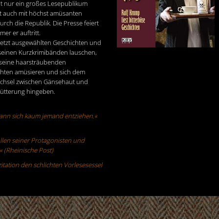
ht nur ein großes Lesepublikum
rt auch mit höchst amüsanten
ch die Republik. Die Presse feiert
er er auftritt.
jetzt ausgewählten Geschichten und
seinen Kurzkrimibänden lauschen,
 seine haarsträubenden
chten amüsieren und sich dem
chsel zwischen Gänsehaut und
hütterung hingeben.
 kann sich kaum jemand entziehen.«
llen seiner Protagonisten und
« (Rheinische Post)
zitation den schlichten Vorlesesessel