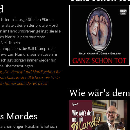
d
Killer mit ausgetüftelten Plänen
fallstäter, denen der brutale Mord
 im Handumdrehen gelingt, sie alle
ch hier zu einem munteren
Stelldichein.
Schnippchen, die Ralf Kramp, der
chwarzen Humors, seinen Lesern in
 schlägt, sorgen immer wieder für
de Überraschungen.
 „Ein Viertelpfund Mord“ gehört für
nterhaltsamsten Büchern, die ich in
en Humor liebt, der wird hier
Wie wär's den
es Mordes
warzhumorigen Kurzkrimis hat sich