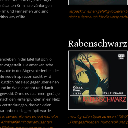
amüsanten Kriminalerzählungen
r, Film und Fernsehen und sind
verpackt in einen gefällig-lockeren S
ish way of life.
nicht zuletzt auch für die versproc
Rabenschwarz
ndleben in der Eifel hat sich Jo
er vorgestellt. Die amerikanische
na, die in der Abgeschiedenheit der
le neue Inspiration sucht, wird
 kürzlich hat sie Jo gegenüber einen
Fund im Wald erwähnt und damit
 geweckt. Ohne es zu ahnen, gerät Jo
 nach den Hintergründen in ein Netz
 Verstrickungen, das vor vielen
bar unbemerkt geknüpft wurde.
t in seinem Roman erneut mühelos
macht großen Spaß zu lesen.“ (SWR
Kriminalfall mit der amüsanten
„Flott geschrieben, humorvoll und 
Eifelern, mit denen er es zu tun