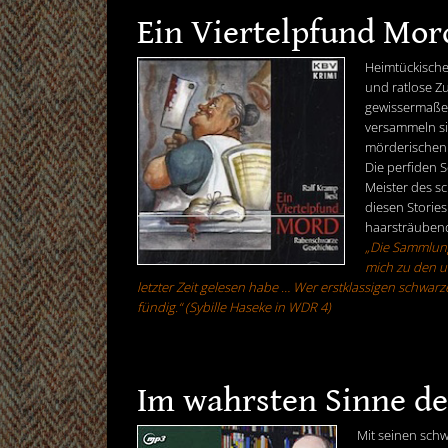
Ein Viertelpfund Mor
Heimtückische 
und ratlose Zu
gewissermaßen
versammeln si
mörderischen 
Die perfiden 
Meister des s
diesen Stories
haarsträuben
„Die Sammlung
mich zu den u
letzter Zeit gelesen habe … Wer erstklassigen schwarz
fündig.“ (Sybille Haseke in WDR 4)
Im wahrsten Sinne d
Mit seinen sch