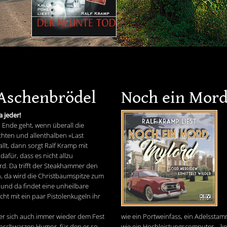
 Aschenbrödel
Noch ein Mord
a jeder!
 Ende geht, wenn überall die
chten und allenthalben »Last
llt, dann sorgt Ralf Kramp mit
afür, dass es nicht allzu
rd. Da trifft der Steakhammer den
 da wird die Christbaumspitze zum
und da findet eine unheilbare
ht mit ein paar Pistolenkugeln ihr
 er sich auch immer wieder dem Fest
wie ein Portweinfass, ein Adelssta
enschwarzen Humor, für den er so
wie ein Hochleistungscomputer – kein 