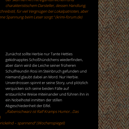
charakteristischem Darsteller, dessen Handlung,
chreibstil, für viel Vergnügen bei Lokalpatrioten, aber
hene Spannung beim Leser sorgt.“ (krimi-forum.de)
Zunächst sollte Herbie nur Tante Hetties
gekidnapptes Schoßhündchens wiederfinden,
aber dann wird die Leiche seiner früheren
Schulfreundin Rosi im Steinbruch gefunden und
niemand glaubt dabei an Mord. Nur Herbie.
Unverdrossen spinnt er seine Story, und plötzlich
verquicken sich seine beiden Fälle auf
erstaunliche Weise miteinander und führen ihn in
ein Nobelhotel inmitten der stillen
Abgeschiedenheit der Eifel.
„Rabenschwarz ist Ralf Kramps Humor…Das
)
prickelnd – spannend“ (Wochenspiegel)