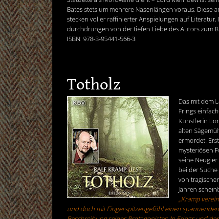
Bates stets um mehrere Nasenlängen voraus. Diese 
stecken voller raffinierter Anspielungen auf Literatu
durchdrungen von der tiefen Liebe des Autors zum Brit
ISBN: 978-3-95441-566-3
Totholz
Das mit dem La
Frings einfach
Künstlerin Lor
alten Sägemüh
ermordet. Erst
mysteriösen 
seine Neugier
bei der Suche
von tragischen
Jahren schein
„Kramp verein
und doch mit Fingerspitzengefühl einen spannenden 
Beschreibung seines Protagonisten Jo Frings und den 