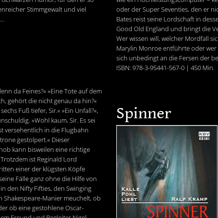
tenreicher Stimmgewalt und viel
oder der Super Seventies, den er n
 …
Bates reist seine Lordschaft in des
Good Old England und bringt die Ve
Wer wissen will, welcher Mordfall si
Marylin Monroe entführte oder wer D
sich unbedingt an die Fersen der be
ISBN: 978-3-95441-567-0 | 450 Min.
enn da Feines?« »Eine Tote auf dem
Ach, gehört die nicht genau da hin?«
Spinner
echs Fuß tiefer, Sir.« »Ein Unfall?«,
nschuldig. »Wohl kaum, Sir. Es sei
t versehentlich in die Flugbahn
trone gestolpert.« Dieser
nob kann bisweilen eine richtige
 Trotzdem ist Reginald Lord
itten einer der klügsten Köpfe
 seine Fälle ganz ohne die Hilfe von
 den Nifty Fifties, den Swinging
ch Shakespeare-Manier meuchelt, ob
der ob eine gestohlene Oscar-
inem Freund und Begleiter Nigel