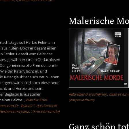
Malerische M
nachtstage soll Herbie Feldmann
 Haus hüten. Doch er begeht einen
n Fehler. Beseelt vom Geist des
tes, gewährt er einem Obdachlosen
 Der geheimnisvolle Fremde nennt
„Wie der Kater“, lacht er, und
in Kater glaubt er auch neun Leben
r irgendwann sind auch diese neun
cht, und Herbie und sein
er Begleiter Julius stehen
liebreizend erscheinen, dass es ein
 einer Leiche.
„Was für Köln
(carpe verbum)
mes und Dr. Watson“, das findet in
erbert und Julius.“ (krimi-forum.de)
Ganz schön to