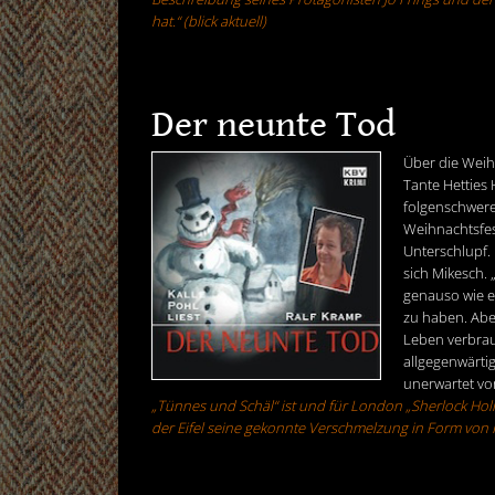
hat.“ (blick aktuell)
Der neunte Tod
Über die Weih
Tante Hetties
folgenschwere
Weihnachtsfes
Unterschlupf.
sich Mikesch. 
genauso wie e
zu haben. Abe
Leben verbrau
allgegenwärtig
unerwartet vor
„Tünnes und Schäl“ ist und für London „Sherlock Hol
der Eifel seine gekonnte Verschmelzung in Form von H