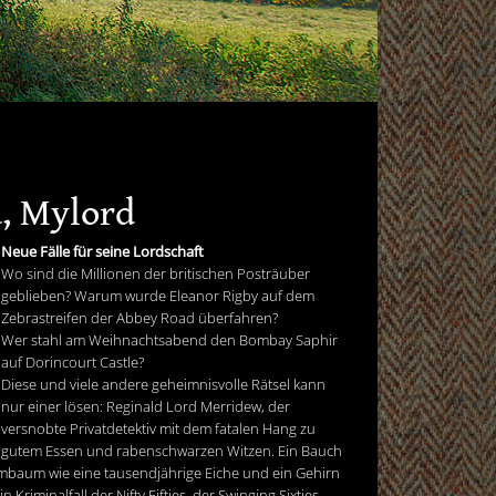
, Mylord
Neue Fälle für seine Lordschaft
Wo sind die Millionen der britischen Posträuber
geblieben? Warum wurde Eleanor Rigby auf dem
Zebrastreifen der Abbey Road überfahren?
Wer stahl am Weihnachtsabend den Bombay Saphir
auf Dorincourt Castle?
Diese und viele andere geheimnisvolle Rätsel kann
nur einer lösen: Reginald Lord Merridew, der
versnobte Privatdetektiv mit dem fatalen Hang zu
gutem Essen und rabenschwarzen Witzen. Ein Bauch
mmbaum wie eine tausendjährige Eiche und ein Gehirn
Kriminalfall der Nifty Fifties, der Swinging Sixties