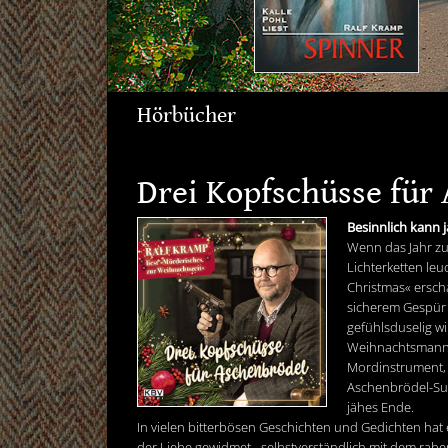
Hörbücher
Drei Kopfschüsse für
Besinnlich kann j
Wenn das Jahr zu
Lichterketten leu
Christmas« erscha
sicherem Gespür d
gefühlsduselig wi
Weihnachtsmann,
Mordinstrument, 
Aschenbrödel-Suc
jähes Ende.
In vielen bitterbösen Geschichten und Gedichten hat
der Liebe gewidmet - selbstverständlich mit dem rab