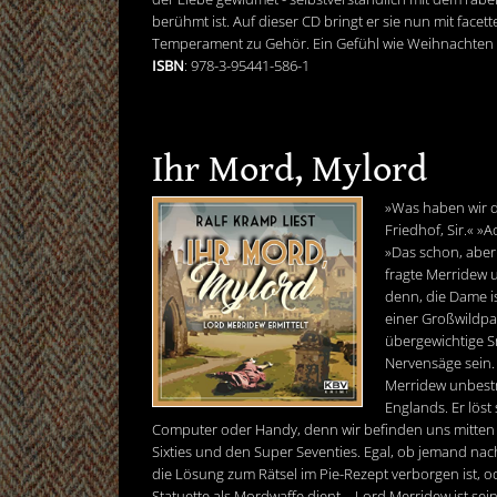
berühmt ist. Auf dieser CD bringt er sie nun mit facet
Temperament zu Gehör. Ein Gefühl wie Weihnachten
ISBN
: 978-3-95441-586-1
Ihr Mord, Mylord
»Was haben wir d
Friedhof, Sir.« »
»Das schon, aber s
fragte Merridew u
denn, die Dame is
einer Großwildpa
übergewichtige S
Nervensäge sein.
Merridew unbestr
Englands. Er löst
Computer oder Handy, denn wir befinden uns mitten in
Sixties und den Super Seventies. Egal, ob jemand na
die Lösung zum Rätsel im Pie-Rezept verborgen ist, o
Statuette als Mordwaffe dient – Lord Merridew ist se