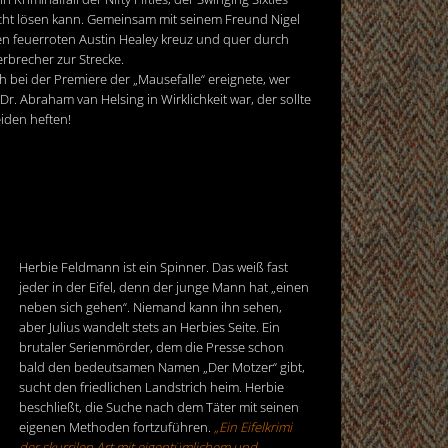
icht lösen kann. Gemeinsam mit seinem Freund Nigel
sen feuerroten Austin Healey kreuz und quer durch
rbrecher zur Strecke.
ch bei der Premiere der „Mausefalle“ ereignete, wer
r. Abraham van Helsing in Wirklichkeit war, der sollte
iden heften!
Herbie Feldmann ist ein Spinner. Das weiß fast
jeder in der Eifel, denn der junge Mann hat „einen
neben sich gehen“. Niemand kann ihn sehen,
aber Julius wandelt stets an Herbies Seite. Ein
brutaler Serienmörder, dem die Presse schon
bald den bedeutsamen Namen „Der Motzer“ gibt,
sucht den friedlichen Landstrich heim. Herbie
beschließt, die Suche nach dem Täter mit seinen
eigenen Methoden fortzuführen.
„Ein Eifelkrimi
der skurrilen Art mit eigentümlichem und