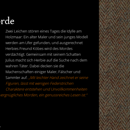
orde
Zwei Leichen stören eines Tages die Idylle am
Holzmaar: Ein alter Maler und sein junges Modell
werden am Ufer gefunden, und ausgerechnet
Herbies Freund Köbes wird des Mordes
verdächtigt. Gemeinsam mit seinem Schatten
Julius macht sich Herbie auf die Suche nach dem
wahren Täter. Dabei decken sie die
Machenschaften einiger Maler, Fälscher und
Sammler auf.
„Mit leichter Hand zeichnet er seine
Figuren, lässt mit wenigen Federstrichen
Charaktere entstehen und Unvollkommenheiten
 vergnügliches Morden, ein genussreiches Lesen ist.“
t