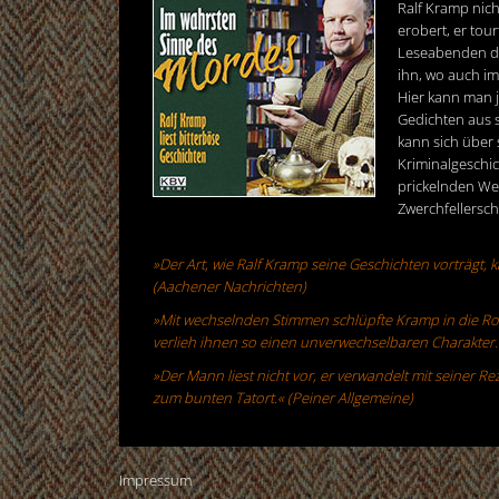
Ralf Kramp nic
erobert, er tou
Leseabenden dur
ihn, wo auch imm
Hier kann man 
Gedichten aus 
kann sich über
Kriminalgeschi
prickelnden We
Zwerchfellersc
»Der Art, wie Ralf Kramp seine Geschichten vorträgt,
(Aachener Nachrichten)
»Mit wechselnden Stimmen schlüpfte Kramp in die Ro
verlieh ihnen so einen unverwechselbaren Charakter.
»Der Mann liest nicht vor, er verwandelt mit seiner Re
zum bunten Tatort.« (Peiner Allgemeine)
Impressum