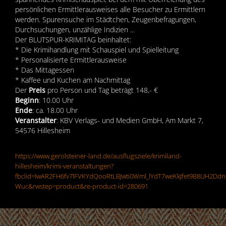
persönlichen Ermittlerausweises alle Besucher zu Ermittlern
werden. Spurensuche im Städtchen, Zeugenbefragungen,
Durchsuchungen, unzählige Indizien ...
Der BLUTSPUR-KRIMITAG beinhaltet:
* Die Krimihandlung mit Schauspiel und Spielleitung
* Personalisierte Ermittlerausweise
* Das Mittagessen
* Kaffee und Kuchen am Nachmittag
Der
Preis
pro Person und Tag beträgt 148,- €
Beginn
: 10.00 Uhr
Ende
: ca. 18.00 Uhr
Veranstalter
: KBV Verlags- und Medien GmbH, Am Markt 7,
54576 Hillesheim
https://www.gerolsteiner-land.de/ausflugsziele/krimiland-
hillesheim/krimi-veranstaltungen?
fbclid=IwAR2FH6fv7lFVKYdQooRtLBJwti0Wml_lYdT7weKkJfet9B8UH2Dd
Wuc&rwstep=product&re-product-id=280691